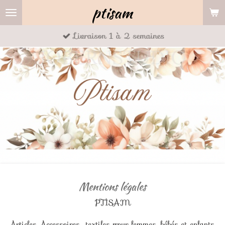
ptisam
Passer
au
Livraison 1 à 2 semaines
contenu
principal
Mentions légales
PTISAM
Articles Accessoires textiles pour femmes, bébés et enfants.