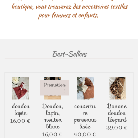
boutique, vous trouverez des accessoires textiles
pour femmes et enfants.
Best-Sellers
Promotion
!
doudou
Doudou,
couvertu
Banane
lapin
lapin,
re
doudou
mouton
personna
léopard
16,00 €
blanc
lisée
29,00 €
16,00 €
40,00 €