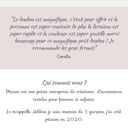
c
s
a
e
t
t
b
a
s
"Le doudou est magnifique, c’était pour offrir et la
o
g
A
personne est super contente de plus la livraison est
o
r
p
k
a
p
super rapide et la vendeuse est super gentille merci
m
beaucoup pour ce magnifique petit doudou ! Je
recommande les yeux fermés"
Coralie
Qui sommes nous ?
Ptisam est une petite entreprise de créations d'accessoires
textiles pour femmes et enfants.
Je m'appelle Héléna je suis maman de 3 garçons, j'ai créé
ptisam en 2020.