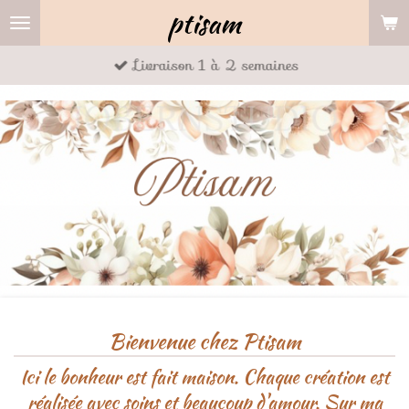
ptisam
Passer
au
Livraison 1 à 2 semaines
contenu
principal
Bienvenue chez Ptisam
Ici le bonheur est fait maison. Chaque création est
réalisée avec soins et beaucoup d'amour. Sur ma