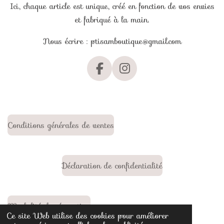
Ici, chaque article est unique, créé en fonction de vos envies
et fabriqué à la main.
Nous écrire : ptisamboutique@gmail.com
F
I
a
n
c
s
e
t
b
a
Conditions générales de ventes
o
g
o
r
k
a
Déclaration de confidentialité
m
Modalité de révocation
Ce site Web utilise des cookies pour améliorer