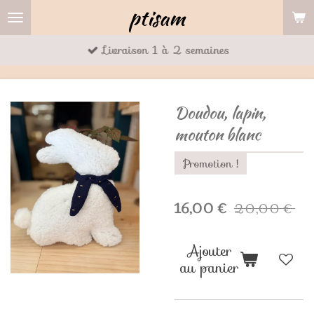
ptisam
Passer
au
Livraison 1 à 2 semaines
contenu
principal
Doudou, lapin,
mouton blanc
Promotion !
16,00 €
20,00 €
Ajouter
au panier