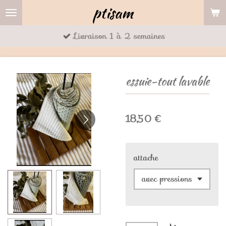
ptisam
Passer
au
Livraison 1 à 2 semaines
contenu
principal
essuie-tout lavable
18,50 €
attache