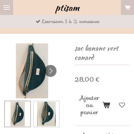
ptisam
Passer
au
Livraison 1 à 2 semaines
contenu
principal
sac banane vert
canard
28,00 €
Ajouter
au
panier