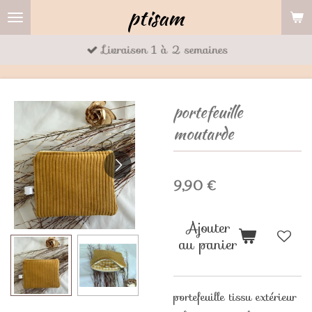
ptisam
Passer
au
Livraison 1 à 2 semaines
contenu
principal
portefeuille
moutarde
9,90 €
Ajouter
au panier
portefeuille tissu extérieur