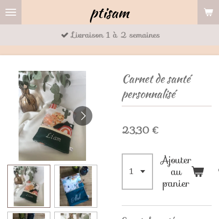
ptisam
Passer
au
Livraison 1 à 2 semaines
contenu
principal
Carnet de santé
personnalisé
23,30 €
Ajouter
au
panier