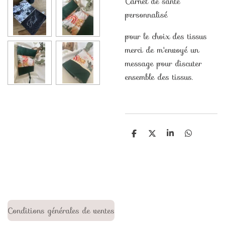
Carnet de santé
personnalisé
pour le choix des tissus
merci de m'envoyé un
message pour discuter
ensemble des tissus.
P
P
P
P
a
a
a
a
r
r
r
r
t
t
t
t
a
a
a
a
g
g
g
g
e
e
e
e
r
r
r
r
Conditions générales de ventes