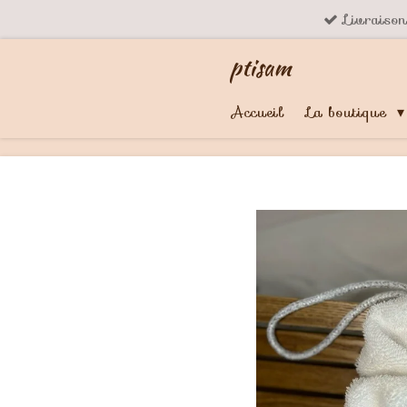
Livraiso
Passer
au
ptisam
contenu
principal
Accueil
La boutique