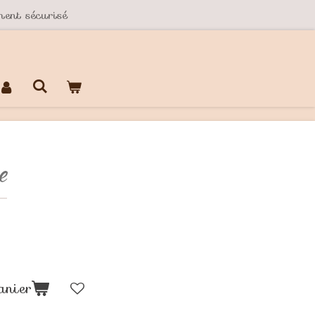
ent sécurisé
e
anier