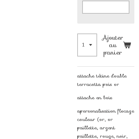
Ajouter
au
panier
attache tétine double
terracotta pois or
attache en bois
apersonalisation flocage
couleur (or, or
paillette, argent
paillette, rouge, noir,