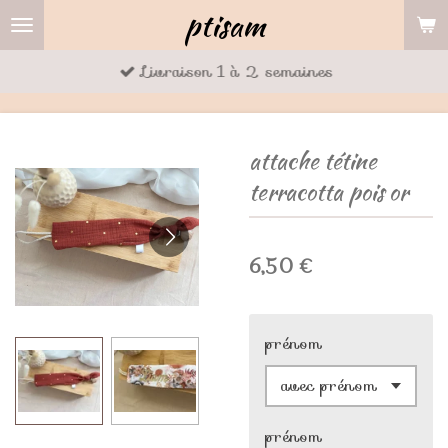
ptisam
Passer
au
Livraison 1 à 2 semaines
contenu
principal
attache tétine
terracotta pois or
6,50 €
prénom
prénom