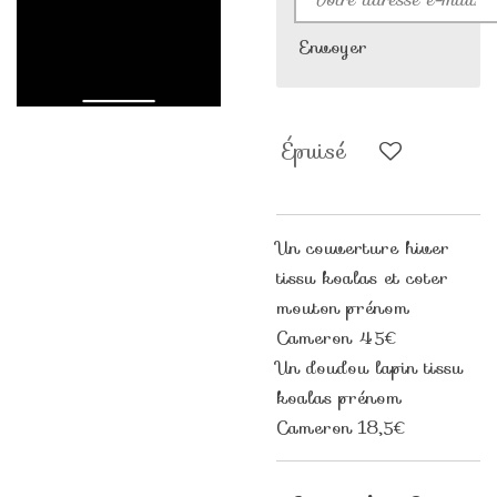
Envoyer
Épuisé
Un couverture hiver
tissu koalas et coter
mouton prénom
Cameron 45€
Un doudou lapin tissu
koalas prénom
Cameron 18,5€