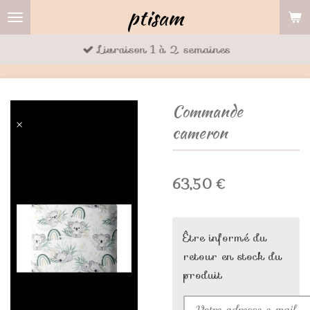
ptisam
Passer
au
Livraison 1 à 2 semaines
contenu
principal
Commande
cameron
63,50 €
Être informé du
retour en stock du
produit