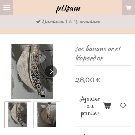
ptisam
Passer
au
Livraison 1 à 2 semaines
contenu
principal
sac banane or et
léopard or
28,00 €
Ajouter
au
panier