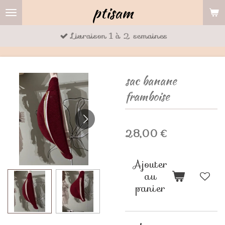
ptisam
Passer
au
Livraison 1 à 2 semaines
contenu
principal
sac banane
framboise
28,00 €
Ajouter
au
panier